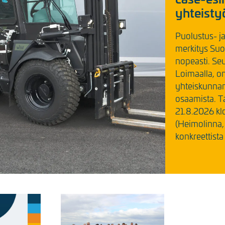
yhteisty
Puolustus- ja
merkitys Suo
nopeasti. Se
Loimaalla, on 
yhteiskunnan 
osaamista. T
21.8.2026 kl
(Heimolinna,
konkreettista 