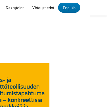
Rekrytointi
Yhteystiedot
English
s- ja
ttöteollisuuden
oitumistapahtuma
 – konkreettisia
merkkejä ja