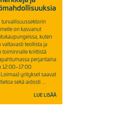
ömahdollisuuksia
 turvallisuussektorin
melle on kasvanut
utukaupungeissa, kuten
valtavasti teollista ja
toiminnalle kriittistä
apahtumassa perjantaina
o 12:00–17:00
 Loimaa) yritykset saavat
tietoa sekä aidosti ...
LUE LISÄÄ