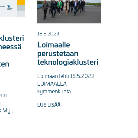
18.5.2023
lusteri
Loimaalle
lmeessä
perustetaan
teknologiaklusteri
ten
Loimaan lehti 18.5.2023 
LOIMAALLA 
kymmenkunta 
in 
teknologiateollisuuden 
 
LUE LISÄÄ
yritystä ja Loimaan 
k My 
kaupunki ovat valmistelleet 
eutti 
teknologiaklusterin 
lusteri.fi-
perustamista. Se olisi ...
ndi-ilmeen 