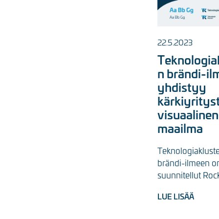
22.5.2023
Teknologiak
n brändi-i
yhdistyy
kärkiyritys
visuaalinen
maailma
Teknologiakluster
brändi-ilmeen on
suunnitellut Roc
Business, joka tot
LUE LISÄÄ
myös teknologiak
verkkosivut. Brä