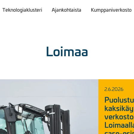
Teknologiaklusteri
Ajankohtaista
Kumppaniverkosto
Loimaa
2.6.2026
Puolustu
kaksikäy
verkost
Loimaalla
case-esi