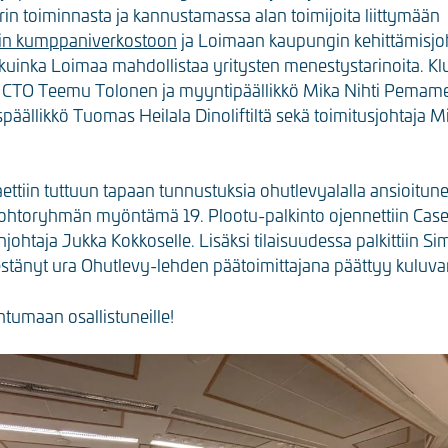
rin toiminnasta ja kannustamassa alan toimijoita liittymään
rin kumppaniverkostoon
ja Loimaan kaupungin kehittämisjo
kuinka Loimaa mahdollistaa yritysten menestystarinoita. Klus
 CTO Teemu Tolonen ja myyntipäällikkö Mika Nihti Pemamek
äällikkö Tuomas Heilala Dinoliftiltä sekä toimitusjohtaja 
ettiin tuttuun tapaan tunnustuksia ohutlevyalalla ansioituneil
ohtoryhmän myöntämä 19. Plootu-palkinto ojennettiin Cas
johtaja Jukka Kokkoselle. Lisäksi tilaisuudessa palkittiin Si
estänyt ura Ohutlevy-lehden päätoimittajana päättyy kuluv
ahtumaan osallistuneille!