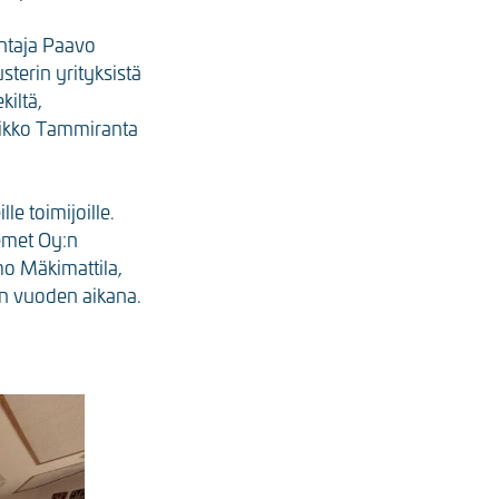
htaja Paavo
terin yrityksistä
iltä,
Mikko Tammiranta
le toimijoille.
emet Oy:n
mo Mäkimattila,
an vuoden aikana.