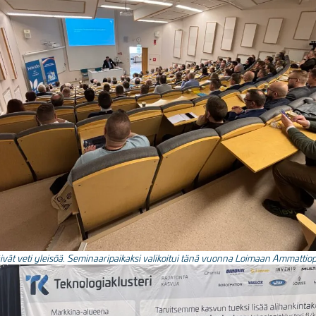
vät veti yleisöä. Seminaaripaikaksi valikoitui tänä vuonna Loimaan Ammattiop