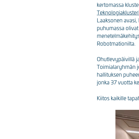
kertomassa kluste
Teknologiakluste
Laaksonen avasi, 
puhumassa olivat
menetelmäkehitysp
Robotmationilta.
Ohutlevypäivillä ja
Toimialaryhmän j
hallituksen puheen
jonka 37 vuotta k
Kiitos kaikille tap