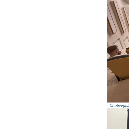
Ohutlevypäi