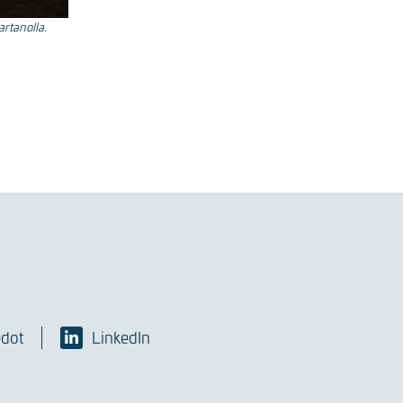
rtanolla.
edot
LinkedIn