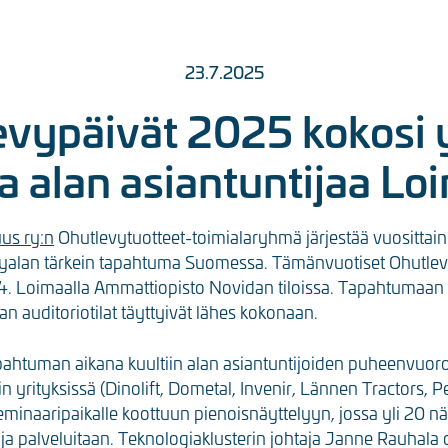
23.7.2025
evypäivät 2025 kokosi 
ta alan asiantuntijaa Lo
uus ry:n
Ohutlevytuotteet-toimialaryhmä järjestää vuosittain
vyalan tärkein tapahtuma Suomessa. Tämänvuotiset Ohutlev
0.4. Loimaalla Ammattiopisto Novidan tiloissa. Tapahtumaan 
an auditoriotilat täyttyivät lähes kokonaan.
ahtuman aikana kuultiin alan asiantuntijoiden puheenvuoroja
n yrityksissä (Dinolift, Dometal, Invenir, Lännen Tractors, 
seminaaripaikalle koottuun pienoisnäyttelyyn, jossa yli 20 nä
n ja palveluitaan. Teknologiaklusterin johtaja Janne Rauhala o