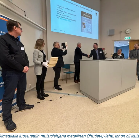
mattilalle luovutettiin muistolahjana metallinen Ohutlevy-lehti, johon oli ikui