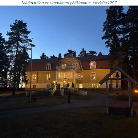
Mätimattilan ensimmäinen pääkirjoitus vuodelta 1987.