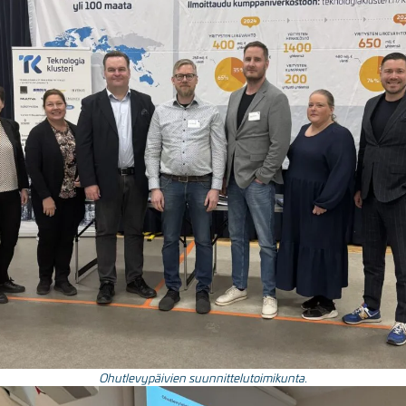
Ohutlevypäivien suunnittelutoimikunta.