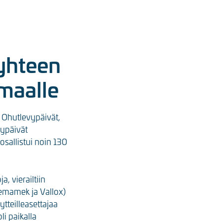
yhteen
imaalle
 Ohutlevypäivät,
ypäivät
osallistui noin 130
, vierailtiin
Pemamek ja Vallox)
ytteilleasettajaa
li paikalla