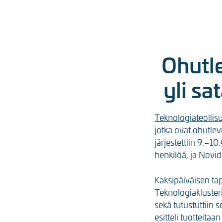
Ohutl
yli sa
Teknologiateollis
jotka ovat ohutle
järjestettiin 9.–1
henkilöä, ja Novid
Kaksipäiväisen tap
Teknologiaklusteri
sekä tutustuttiin 
esitteli tuotteitaa