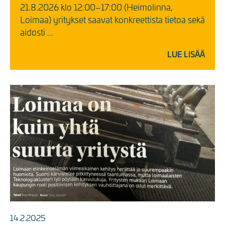
21.8.2026 klo 12:00–17:00 (Heimolinna,
Loimaa) yritykset saavat konkreettista tietoa sekä
aidosti ...
LUE LISÄÄ
14.2.2025