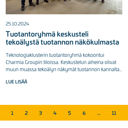
25.10.2024
Tuotantoryhmä keskusteli
tekoälystä tuotannon näkökulmasta
Teknologiaklusterin tuotantoryhmä kokoontui 
Charmia Groupin tiloissa. Keskustelun aiheina olivat 
muun muassa tekoälyn näkymät tuotannon kannalta 
sekä ...
LUE LISÄÄ
1
2
3
4
5
6
…
11