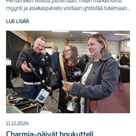
Pemamekin tiloissa pohtimaan, miten markkinointi, 
myynti ja asiakaspalvelu voidaan yhdistää tukemaan 
asiakaslähtöistä kasvua. ...
LUE LISÄÄ
11.12.2024
Charmia-päivät houkutteli