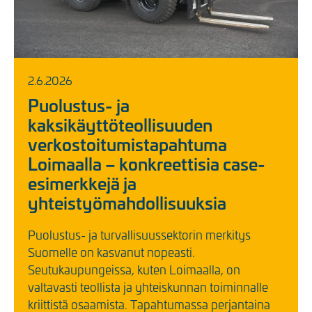
2.6.2026
Puolustus- ja
kaksikäyttöteollisuuden
verkostoitumistapahtuma
Loimaalla – konkreettisia case-
esimerkkejä ja
yhteistyömahdollisuuksia
Puolustus- ja turvallisuussektorin merkitys
Suomelle on kasvanut nopeasti.
Seutukaupungeissa, kuten Loimaalla, on
valtavasti teollista ja yhteiskunnan toiminnalle
kriittistä osaamista. Tapahtumassa perjantaina