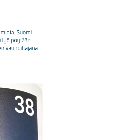
omiota. Suomi
i lyö pöytään
en vauhdittajana