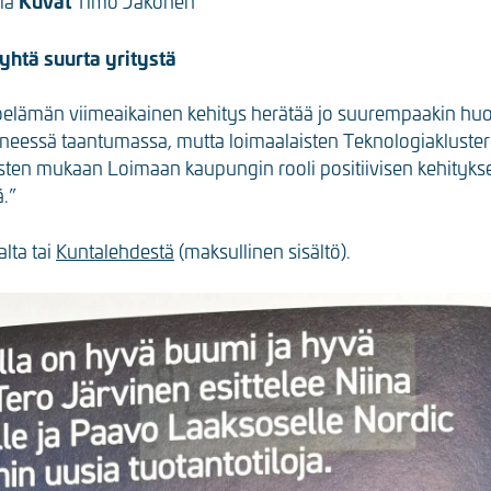
Kuvat
la
Timo Jakonen
yhtä suurta yritystä
oelämän viimeaikainen kehitys herätää jo suurempaakin hu
ttyneessä taantumassa, mutta loimaalaisten Teknologiakluster
ysten mukaan Loimaan kaupungin rooli positiivisen kehityks
ä.”
alta tai
Kuntalehdestä
(maksullinen sisältö).