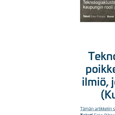
Tekno
poikk
ilmiö,
(K
Tämän artikkelin 