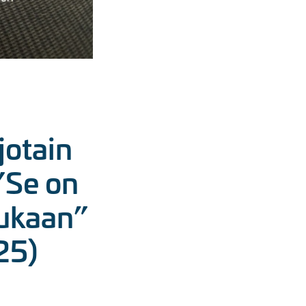
jotain
”Se on
mukaan”
25)