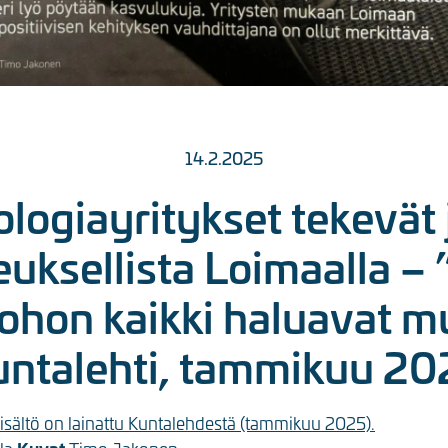
14.2.2025
logiayritykset tekevät 
euksellista Loimaalla – 
 johon kaikki haluavat 
untalehti, tammikuu 20
sisältö on lainattu Kuntalehdestä (tammikuu 2025).