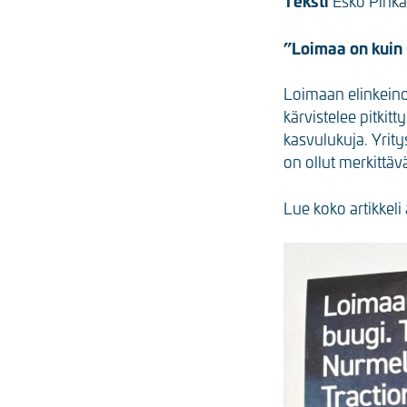
Teksti
Esko Pihka
”Loimaa on kuin 
Loimaan elinkein
kärvistelee pitki
kasvulukuja. Yrit
on ollut merkittäv
Lue koko artikkeli 