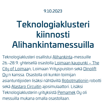
9.10.2023
Teknologiaklusteri
kiinnosti
Alihankintamessuilla
Teknologiaklusteri osallistui
Alihankinta
-messuille
26.-28.9. yhteisellä osastolla
Loimaan kaupunki – The
City of Loimaa
n, Loimaan Yrityspuiston sekä
Dinolift
Oy
:n kanssa. Osastolla oli kunkin toimijan
asiantuntijoiden lisäksi nähtävillä
Robotmationin
robotti
sekä
Alastaro Circuitin
ajosimulaattori. Lisäksi
Teknologiaklusterin yrityksistä
Pemamek
Oy oli
messuilla mukana omalla osastollaan.