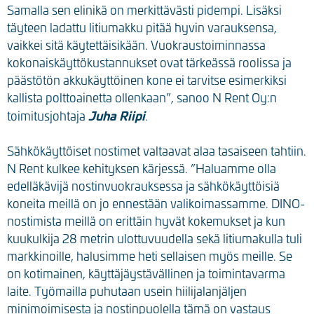
Samalla sen elinikä on merkittävästi pidempi. Lisäksi
täyteen ladattu litiumakku pitää hyvin varauksensa,
vaikkei sitä käytettäisikään. Vuokraustoiminnassa
kokonaiskäyttökustannukset ovat tärkeässä roolissa ja
päästötön akkukäyttöinen kone ei tarvitse esimerkiksi
kallista polttoainetta ollenkaan”, sanoo N Rent Oy:n
Juha Riipi
toimitusjohtaja
.
Sähkökäyttöiset nostimet valtaavat alaa tasaiseen tahtiin.
N Rent kulkee kehityksen kärjessä. ”Haluamme olla
edelläkävijä nostinvuokrauksessa ja sähkökäyttöisiä
koneita meillä on jo ennestään valikoimassamme. DINO-
nostimista meillä on erittäin hyvät kokemukset ja kun
kuukulkija 28 metrin ulottuvuudella sekä litiumakulla tuli
markkinoille, halusimme heti sellaisen myös meille. Se
on kotimainen, käyttäjäystävällinen ja toimintavarma
laite. Työmailla puhutaan usein hiilijalanjäljen
minimoimisesta ja nostinpuolella tämä on vastaus