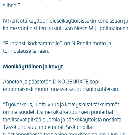
siihen.”
N Rent otti käyttöön dieselkäyttöisissäkin koneissaan jo
kolme vuotta sitten uusiutuvan Neste My -polttoaineen.
”Puhtaasti korkeammalle”, on N Rentin motto ja
tunnuslause tänään.
Monikäyttöinen ja kevyt
Äänetön ja päästötön DINO 280RXTE sopii
erinomaisesti muun muassa kaupunkiolosuhteisiin.
”Työkorkeus, ulottuvuus ja keveys ovat tärkeimmät
ominaisuudet. Esimerkiksi kaupunkien puutarhat
tarvitsevat pitkää puomia ja sähkökäyttöistä nostinta.
Tässä yhdistyy molemmat. Sisäpihoilla
työskenneltäessä taas paino merkitsee paljon. Uutuus