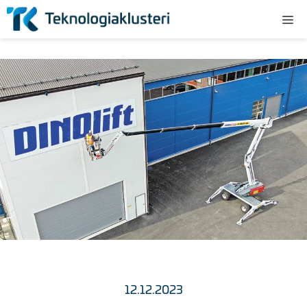
Siirry
Va
sisältöön
12.12.2023