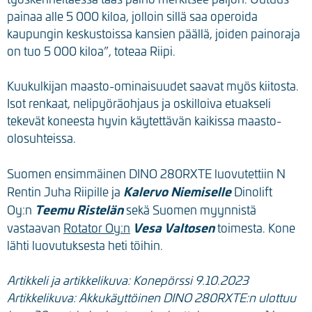
painaa alle 5 000 kiloa, jolloin sillä saa operoida
kaupungin keskustoissa kansien päällä, joiden painoraja
on tuo 5 000 kiloa”, toteaa Riipi.
Kuukulkijan maasto-ominaisuudet saavat myös kiitosta.
Isot renkaat, nelipyöräohjaus ja oskilloiva etuakseli
tekevät koneesta hyvin käytettävän kaikissa maasto-
olosuhteissa.
Suomen ensimmäinen DINO 280RXTE luovutettiin N
Kalervo Niemiselle
Rentin Juha Riipille ja
Dinolift
Teemu Ristelän
Oy:n
sekä Suomen myynnistä
Vesa Valtosen
vastaavan
Rotator Oy:n
toimesta. Kone
lähti luovutuksesta heti töihin.
Artikkeli ja artikkelikuva: Konepörssi 9.10.2023
Artikkelikuva: Akkukäyttöinen DINO 280RXTE:n ulottuu