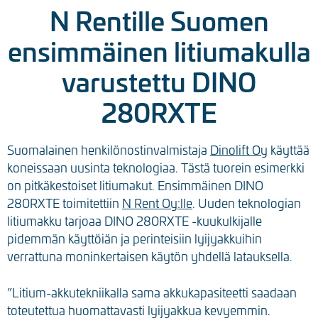
N Rentille Suomen
ensimmäinen litiumakulla
varustettu DINO
280RXTE
Suomalainen henkilönostinvalmistaja
Dinolift Oy
käyttää
koneissaan uusinta teknologiaa. Tästä tuorein esimerkki
on pitkäkestoiset litiumakut. Ensimmäinen DINO
280RXTE toimitettiin
N Rent Oy:lle
. Uuden teknologian
litiumakku tarjoaa DINO 280RXTE -kuukulkijalle
pidemmän käyttöiän ja perinteisiin lyijyakkuihin
verrattuna moninkertaisen käytön yhdellä latauksella.
”Litium-akkutekniikalla sama akkukapasiteetti saadaan
toteutettua huomattavasti lyijyakkua kevyemmin.