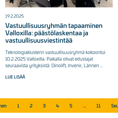
19.2.2025
Vastuullisuusryhmän tapaaminen
Valloxilla: päästölaskentaa ja
vastuullisuusviestintää
Teknologiaklusterin vastuullisuusryhmä kokoontui 
10.2.2025 Valloxilla. Paikalla olivat edustajat 
seuraavista yrityksistä: Dinolift, Invenir, Lännen 
Tractors, Nordic Traction ...
LUE LISÄÄ
inen
1
2
3
4
5
…
11
Se