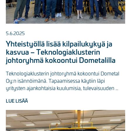
5.6.2025
Yhteistyöllä lisää kilpailukykyä ja
kasvua – Teknologiaklusterin
johtoryhmä kokoontui Dometalilla
Teknologiaklusterin johtoryhmä kokoontui Dometal 
Oy:n isännöimänä. Tapaamisessa käytiin läpi 
yritysten ajankohtaisia kuulumisia, tulevaisuuden 
näkymiä sekä yhteisiä ...
LUE LISÄÄ