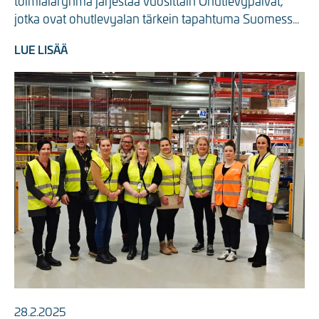
toimialaryhmä järjestää vuosittain Ohutlevypäivät, 
jotka ovat ohutlevyalan tärkein tapahtuma Suomessa. 
Ohutlevypäivillä pääset kuulemaan asiantuntijoiden ...
LUE LISÄÄ
28.2.2025