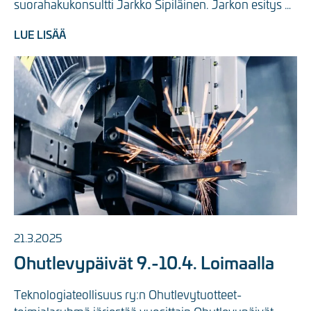
suorahakukonsultti Jarkko Sipiläinen. Jarkon esitys 
toi esiin ...
LUE LISÄÄ
21.3.2025
Ohutlevypäivät 9.-10.4. Loimaalla
Teknologiateollisuus ry:n Ohutlevytuotteet-