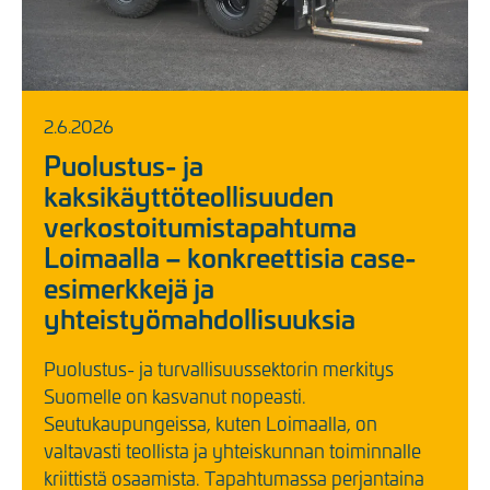
2.6.2026
Puolustus- ja
kaksikäyttöteollisuuden
verkostoitumistapahtuma
Loimaalla – konkreettisia case-
esimerkkejä ja
yhteistyömahdollisuuksia
Puolustus- ja turvallisuussektorin merkitys
Suomelle on kasvanut nopeasti.
Seutukaupungeissa, kuten Loimaalla, on
valtavasti teollista ja yhteiskunnan toiminnalle
kriittistä osaamista. Tapahtumassa perjantaina